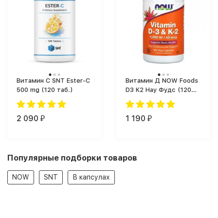
Витамин C SNT Ester-C
Витамин Д NOW Foods
500 mg (120 таб.)
D3 K2 Нау Фудс (120
капс.)
2 090
1 190
₽
₽
Популярные подборки товаров
NOW
SNT
В капсулах