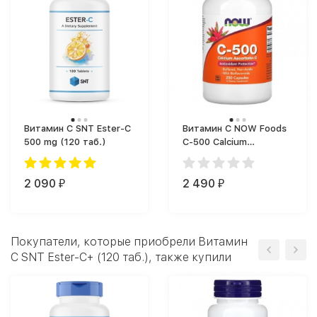
Витамин C SNT Ester-C
Витамин C NOW Foods
500 mg (120 таб.)
C-500 Calcium
Ascorbate-C (250 капс.)
2 090
2 490
₽
₽
Покупатели, которые приобрели Витамин
C SNT Ester-C+ (120 таб.), также купили