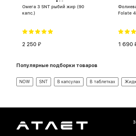
Омега 3 SNT рыбий жир (90
Фолиева
капс.)
2 250
1 690
₽
Популярные подборки товаров
NOW
SNT
В капсулах
В таблетках
Жидк
З