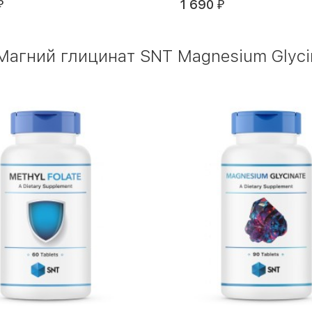
1 690
₽
₽
агний глицинат SNT Magnesium Glycina