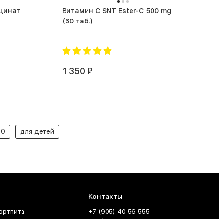
ицинат
Витамин C SNT Ester-C 500 mg
(60 таб.)
1 350
₽
00
для детей
Контакты
ортпита
+7 (905) 40 56 555