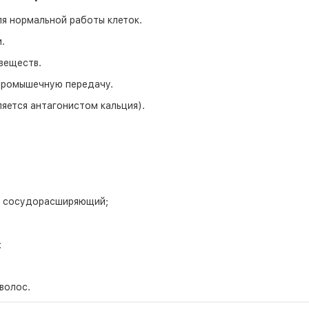
ля нормальной работы клеток.
.
веществ.
йромышечную передачу.
яется антагонистом кальция).
), сосудорасширяющий;
;
волос.