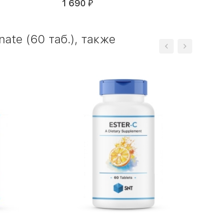
1 690
₽
te (60 таб.), также