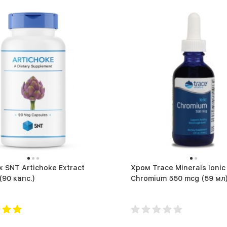
 SNT Artichoke Extract
Хром Trace Minerals Ionic
450 mg (90 капс.)
Chromium 550 mcg (59 мл