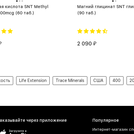
я кислота SNT Methyl
Магний глицинат SNT гл
Folate 400mcg (60 таб.)
(90 таб.)
2 090
₽
₽
ость
Life Extension
Trace Minerals
США
400
2
аказывайте через приложение
Популярное
Интернет-магазин сп