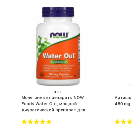
Мочегонные препараты NOW
Артишок
Foods Water Out, мощный
диуретический препарат для
жиросжигания (100 капс.)