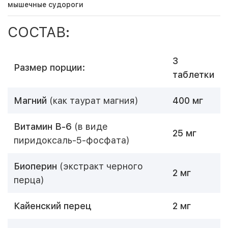
мышечные судороги
СОСТАВ:
3
Размер порции:
таблетки
Магний
(как таурат магния)
400 мг
Витамин B-6
(в виде
25 мг
пиридоксаль-5-фосфата)
Биоперин
(экстракт черного
2 мг
перца)
Кайенский перец
2 мг