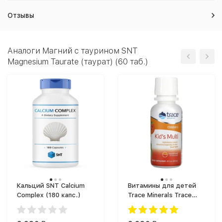
Отзывы
Аналоги Магний c таурином SNT
Magnesium Taurate (таурат) (60 таб.)
Кальций SNT Calcium
Витамины для детей
Complex (180 капс.)
Trace Minerals Trace
Minerals Children's Kid's
Multi 237 ml. (237 мл)