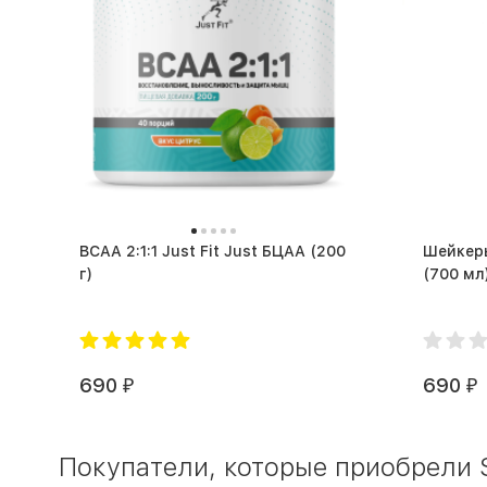
BCAA 2:1:1 Just Fit Just БЦАА (200
Шейкеры
г)
(700 мл
690
690
₽
₽
Покупатели, которые приобрели S