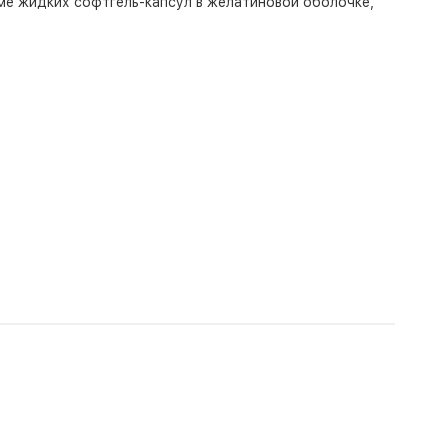
рме жидких софтгель-капсул в желатиновой оболочке,