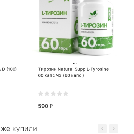
Витамин A NOW Foods A & D (100)
Тирозин Natural Supp L-Tyrosine
60 капс ЧЗ (60 капс.)
590
₽
кже купили