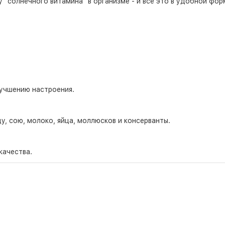
 "солнечного витамина" в организме - и всё это в удобной фо
учшению настроения.
у, сою, молоко, яйца, моллюсков и консерванты.
качества.