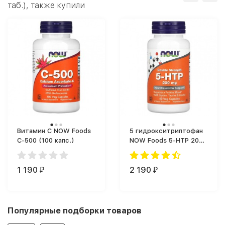
таб.), также купили
Витамин C NOW Foods
5 гидрокситриптофан
C-500 (100 капс.)
NOW Foods 5-HTP 200
мг (60 капс.)
1 190
2 190
₽
₽
Популярные подборки товаров