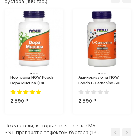
бустера (180 таб.)
Ноотропы NOW Foods
Аминокислоты NOW
Dopa Mucuna (180
Foods L-Carnosine 500
капс.)
mg (50 капс.)
2 590
2 590
₽
₽
Покупатели, которые приобрели ZMA
SNT препарат с эффектом бустера (180