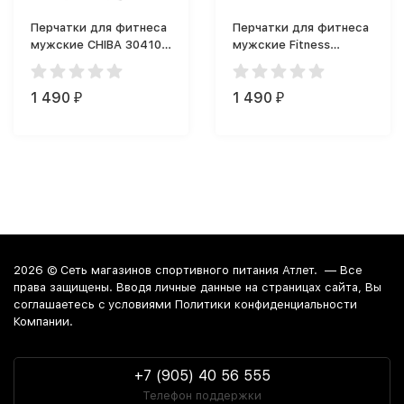
Перчатки для фитнеса
Перчатки для фитнеса
мужские CHIBA 30410
мужские Fitness
Athletic перчатки
Formula Перчатки
(черные)
черные
1 490
1 490
₽
₽
2026 ©
Сеть магазинов спортивного питания Атлет.
— Все
права защищены. Вводя личные данные на страницах сайта, Вы
соглашаетесь c условиями Политики конфиденциальности
Компании.
+7 (905) 40 56 555
Телефон поддержки