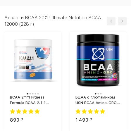
Аналоги BCAA 2:1:1 Ultimate Nutrition BCAA
12000 (228 г)
BCAA 2:1:1 Fitness
БЦАА с глютамином
Formula BCAA 2:1:1
USN BCAA Amino-GRO
Premium (200 г)
(200 г)
890
1 490
₽
₽