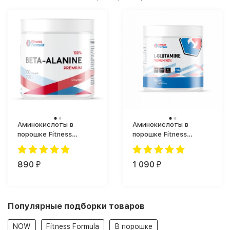
Аминокислоты в
Аминокислоты в
порошке Fitness
порошке Fitness
Formula Бета Аланин
Formula L-Glutamine
Фитнес Формула (200
(250 г)
г)
890
1 090
₽
₽
Популярные подборки товаров
NOW
Fitness Formula
В порошке