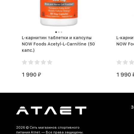
L-карнитин таблетки и капсулы
L-карни
NOW Foods Acetyl-L-Carnitine (50
капс.)
1 990
1 990
₽
З
2026 ©
Сеть магазинов спортивного
питания Атлет.
— Все права защищены.