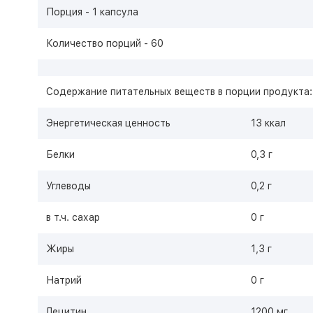
Порция - 1 капсула
Количество порций - 60
Содержание питательных веществ в порции продукта:
Энергетическая ценность
13 ккал
Белки
0,3 г
Углеводы
0,2 г
в т.ч. сахар
0 г
Жиры
1,3 г
Натрий
0 г
Лецитин
1200 мг