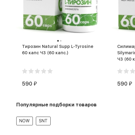
Тирозин Natural Supp L-Tyrosine
Силимар
60 капс ЧЗ (60 капс.)
Silymar
ЧЗ (60
590
590
₽
₽
Популярные подборки товаров
NOW
SNT