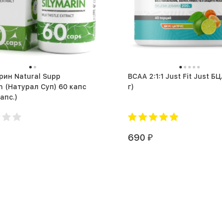
ин Natural Supp
BCAA 2:1:1 Just Fit Just БЦАА 
in (Натурал Суп) 60 капс
г)
 капс.)
690
₽