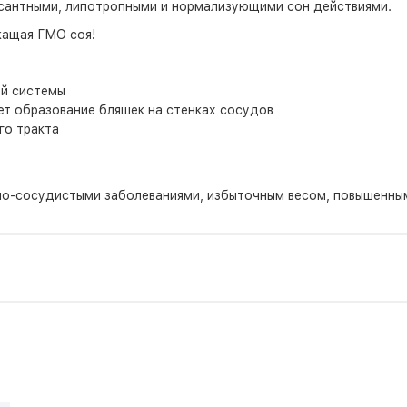
ссантными, липотропными и нормализующими сон действиями.
жащая ГМО соя!
ой системы
ет образование бляшек на стенках сосудов
го тракта
о-сосудистыми заболеваниями, избыточным весом, повышенны