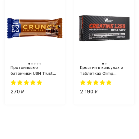
Протеиновые
Креатин в капсулах и
батончики USN Trust
таблетках Olimp
Crunch Protein Bar (60
Creatine Mega Caps
г)
(120 капс.)
270
2 190
₽
₽