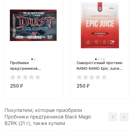
Пробники
Сывороточный протеин
предтреников
NANO NANO Epic Juice
Blackstone Labs Dust
(пищевой порошок)
Reloaded (11 г)
25g. (25 г)
250
250
₽
₽
Покупатели, которые приобрели
Пробники предтреников Black Magic
BZRK (21 г), также купили