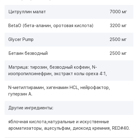
Цитруллин малат
7000 мг
BetaO (бета-аланин, оротовая кислота)
3200 мг
Glycer Pump
2500 мг
Бетаин безводный
2500 мг
Матрица: тирозин, безводный кофеин, N-
изопропилсинефрин, экстракт колы ореха 4:1,
N-метилтирамин, хигенамин HCL, нейрофактор,
гуперзин A.
Другие ингредиенты:
яблочная кислота,натуральные и искуственные
ароматизаторы, ацесульфам, диоксид кремния, RED#40.