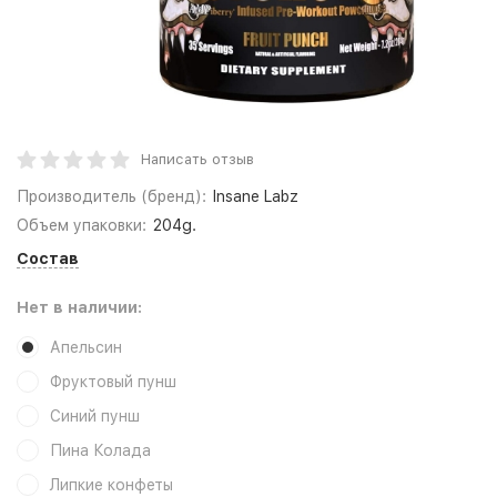
Написать отзыв
Производитель (бренд):
Insane Labz
Объем упаковки:
204g.
Состав
Нет в наличии:
Апельсин
Фруктовый пунш
Синий пунш
Пина Колада
Липкие конфеты