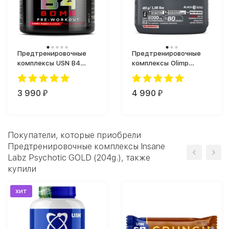
Предтренировочные
Предтренировочные
комплексы USN B4
комплексы Olimp
Bomb (300 г)
RedWeiler (480 г)
3 990
4 990
₽
₽
Покупатели, которые приобрели
Предтренировочные комплексы Insane
Labz Psychotic GOLD (204g.), также
купили
хит