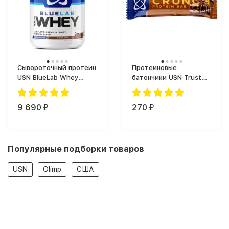
Сывороточный протеин
Протеиновые
USN BlueLab Whey
батончики USN Trust
(2000 г)
Crunch Protein Bar (60
г)
9 690
270
₽
₽
Популярные подборки товаров
USN
Olimp
США