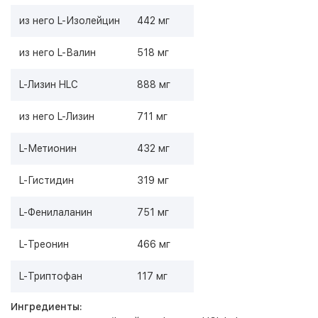
из него L-Изолейцин
442 мг
из него L-Валин
518 мг
L-Лизин HLC
888 мг
из него L-Лизин
711 мг
L-Метионин
432 мг
L-Гистидин
319 мг
L-Фенилаланин
751 мг
L-Треонин
466 мг
L-Триптофан
117 мг
Ингредиенты: