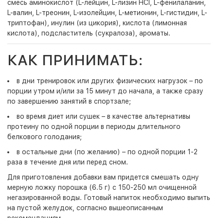
смесь аминокислот (L-лейцин, L-лизин HCl, L-фенилаланин,
L-валин, L-треонин, L-изолейцин, L-метионин, L-гистидин, L-
триптофан), инулин (из цикория), кислота (лимонная
кислота), подсластитель (сукралоза), ароматы.
КАК ПРИНИМАТЬ:
в дни тренировок или других физических нагрузок – по
порции утром и/или за 15 минут до начала, а также сразу
по завершению занятий в спортзале;
во время диет или сушек – в качестве альтернативы
протеину по одной порции в периоды длительного
белкового голодания;
в остальные дни (по желанию) – по одной порции 1-2
раза в течение дня или перед сном.
Для приготовления добавки вам придется смешать одну
мерную ложку порошка (6.5 г) с 150-250 мл очищенной
негазированной воды. Готовый напиток необходимо выпить
на пустой желудок, согласно вышеописанным