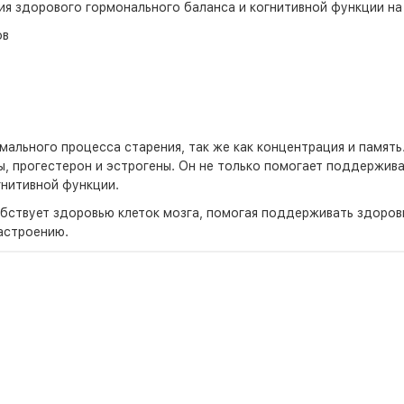
ия здорового гормонального баланса и когнитивной функции на
ов
мального процесса старения, так же как концентрация и памят
ы, прогестерон и эстрогены. Он не только помогает поддержив
гнитивной функции.
бствует здоровью клеток мозга, помогая поддерживать здоровы
астроению.