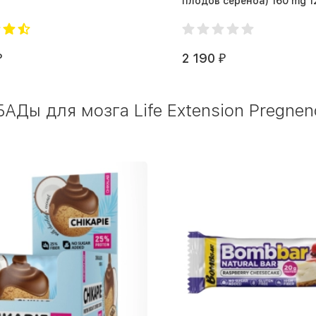
плодов сереноа) 160 mg 1
softgels (120 капс.)
2 190
₽
₽
Ды для мозга Life Extension Pregneno