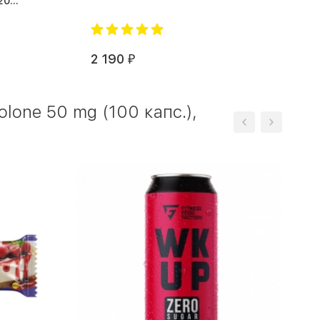
20
2 190
₽
lone 50 mg (100 капс.),