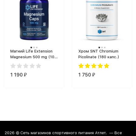
Магний Life Extension
Хром SNT Chromium
Magnesium 500 mg (100
Picolinate (180 капс.)
капс.)
1 190
1 750
₽
₽
2026 ©
Сеть магазинов спортивного питания Атлет.
— Все