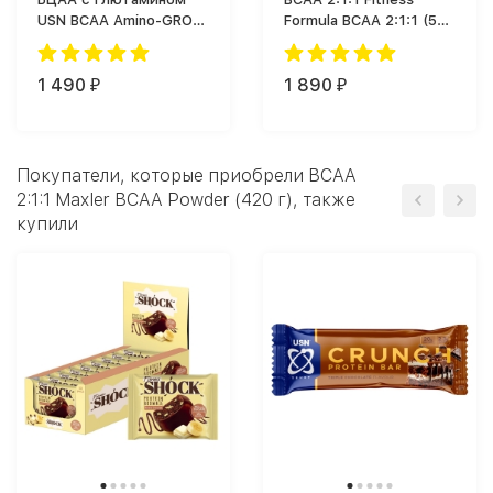
USN BCAA Amino-GRO
Formula BCAA 2:1:1 (500
(200 г)
г)
1 490
1 890
₽
₽
Покупатели, которые приобрели BCAA
2:1:1 Maxler BCAA Powder (420 г), также
купили