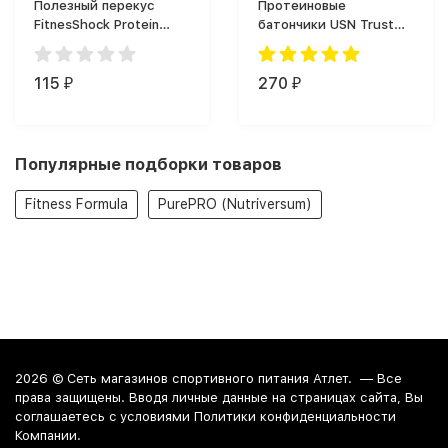
Полезный перекус
Протеиновые
FitnesShock Protein
батончики USN Trust
Brownie (50 г)
Crunch Protein Bar (60
г)
115
270
₽
₽
Популярные подборки товаров
Fitness Formula
PurePRO (Nutriversum)
2026 ©
Сеть магазинов спортивного питания Атлет.
— Все
права защищены. Вводя личные данные на страницах сайта, Вы
соглашаетесь c условиями Политики конфиденциальности
Компании.