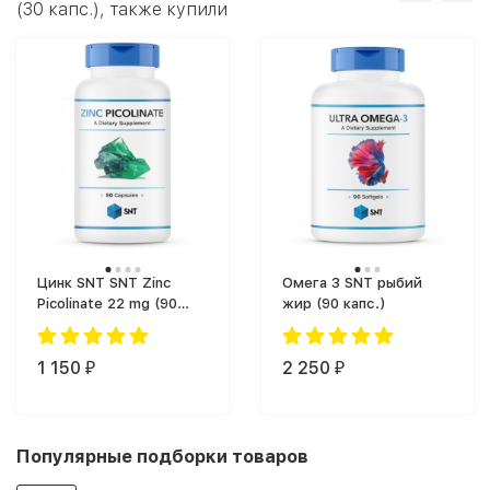
(30 капс.), также купили
Цинк SNT SNT Zinc
Омега 3 SNT рыбий
Picolinate 22 mg (90
жир (90 капс.)
капс.)
1 150
2 250
₽
₽
Популярные подборки товаров