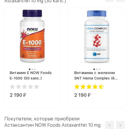
Astaxanthin 10 mg (30 капс.)
Витамин Е NOW Foods
Витамины с железом
E-1000 (50 капс.)
SNT Hema Complex (60
таб.)
2 190
2 190
₽
₽
Покупатели, которые приобрели
Астаксантин NOW Foods Astaxanthin 10 mg