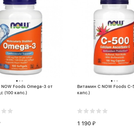
 NOW Foods Omega-3 от
Витамин C NOW Foods C-500 
Нау Фудс (100 капс.)
капс.)
1 190
₽
₽