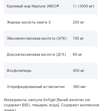
Крилевый жир Neptune (NKO)®
1 г (1000 мг)
Жирные кислоты омега-3
250 мг
Эйкозапентаеновая кислота (ЭПК)
135 мг
Докозагексаеновая кислота (ДГК)
60 мг
Фосфолипиды
450 мг
Этерифицированный астаксантин
360 мкг
Ингредиенты: капсула Softgel [бычий желатин (не
содержит BSE), глицерин, вода]. Содержит моллюсков
(криль).