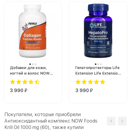
Добавки для кожи,
Гепатопротекторы Life
ногтей и волос NOW
Extension Life Extension
Foods Collagen Peptides
HepatoPro 900 mg 60
Powder (227 мл)
softgels (60 капс.)
3 990
3 990
₽
₽
Покупатели, которые приобрели
Антиоксидантный комплекс NOW Foods
Krill Oil 1000 mg (60), также купили