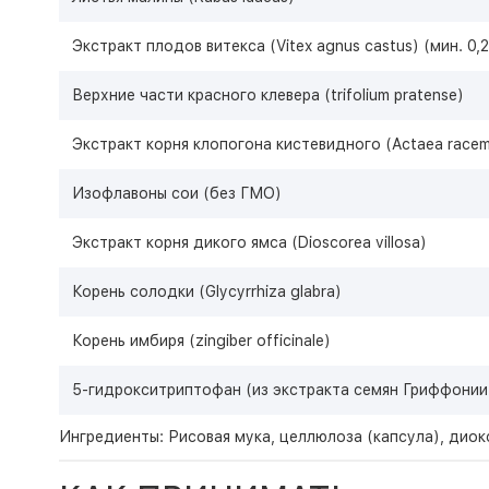
Экстракт плодов витекса (Vitex agnus castus) (мин. 0
Верхние части красного клевера (trifolium pratense)
Экстракт корня клопогона кистевидного (Actaea race
Изофлавоны сои (без ГМО)
Экстракт корня дикого ямса (Dioscorea villosa)
Корень солодки (Glycyrrhiza glabra)
Корень имбиря (zingiber officinale)
5-гидрокситриптофан (из экстракта семян Гриффонии
Ингредиенты: Рисовая мука, целлюлоза (капсула), диок