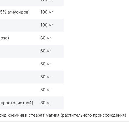
,25% агнусидов)
100 мг
100 мг
mosa)
80 мг
60 мг
50 мг
50 мг
50 мг
 простолистной)
30 мг
сид кремния и стеарат магния (растительного происхождения).