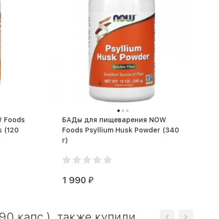
 Foods
БАДы для пищеварения NOW
20
Foods Psyllium Husk Powder (340
г)
1 990
₽
0 капс.), также купили