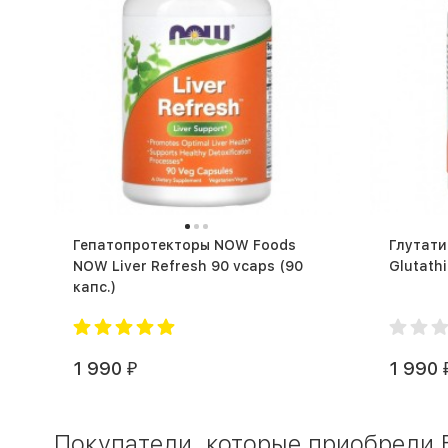
Гепатопротекторы NOW Foods
Глутат
NOW Liver Refresh 90 vcaps (90
капс.)
1 990
1 990
₽
Покупатели, которые приобрели 