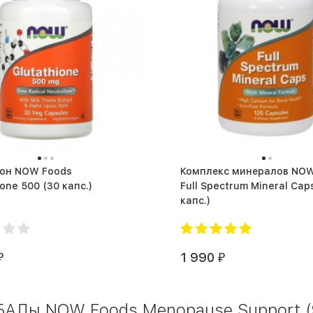
ион NOW Foods
Комплекс минералов NOW
Glutathione 500 (30 капс.)
Full Spectrum Mineral Caps (1
капс.)
1 990
₽
₽
БАДы NOW Foods Menopause Support (9