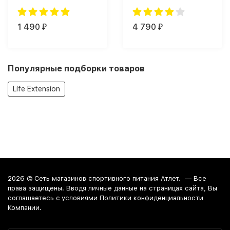
Nutrition Animal Pak (44
таб.)
1 490
4 790
₽
₽
Популярные подборки товаров
Life Extension
2026 ©
Сеть магазинов спортивного питания Атлет.
— Все
права защищены. Вводя личные данные на страницах сайта, Вы
соглашаетесь c условиями Политики конфиденциальности
Компании.