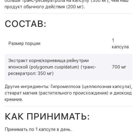
больше транс-ресвератрола на капсулу (350 мг), чем наш
продукт обычного действия (200 мг).
СОСТАВ:
1
Размер порции
капсула
Экстракт корня/корневища рейнутрии
японской (polygonum cuspidatum) (транс-
700 мг
ресвератрол: 350 мг)
Другие ингредиенты: Гипромеллоза (целлюлозная капсула),
стеарат магния (растительного происхождения) и диоксид
кремния.
КАК ПРИНИМАТЬ:
Принимать по 1 капсуле в день.