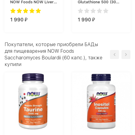
NOW Foods NOW Liver
Glutathione 500 (30
Refresh 90 vcaps (90
капс.)
капс.)
1 990
1 990
₽
₽
Покупатели, которые приобрели БАДы
для пищеварения NOW Foods
Saccharomyces Boulardii (60 капс.), также
купили