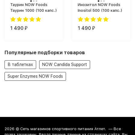
Таурин NOW Foods
Инозитол NOW Foods
Таурин 1000 (100 капс.)
Inositol 500 (100 капс.)
1 490
1 490
₽
₽
Популярные подборки товаров
В таблетках
NOW Candida Support
Super Enzymes NOW Foods
2026 ©
Сеть магазинов спортивного питания Атлет.
— Все
права защищены. Вводя личные данные на страницах сайта, Вы