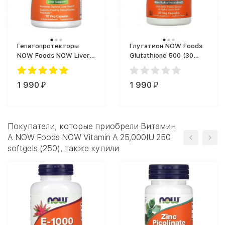
Гепатопротекторы
Глутатион NOW Foods
NOW Foods NOW Liver
Glutathione 500 (30
Refresh 90 vcaps (90
капс.)
капс.)
1 990
1 990
₽
₽
Покупатели, которые приобрели Витамин
A NOW Foods NOW Vitamin A 25,000IU 250
softgels (250), также купили