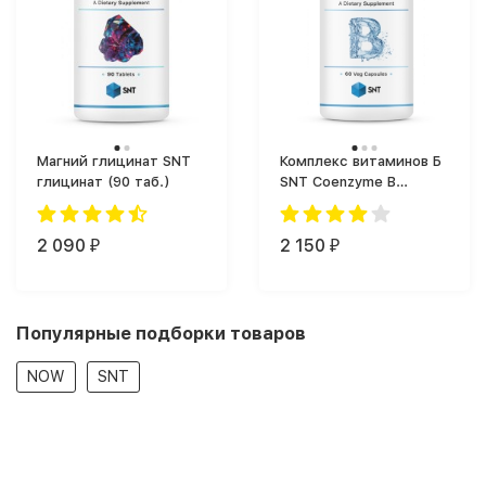
Магний глицинат SNT
Комплекс витаминов Б
глицинат (90 таб.)
SNT Coenzyme B
Complex (60 капс.)
2 090
2 150
₽
₽
Популярные подборки товаров
NOW
SNT