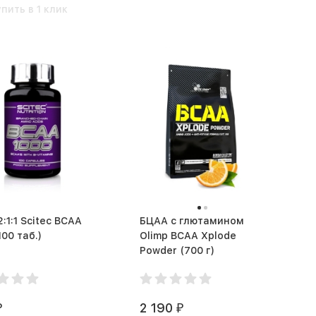
упить в 1 клик
:1:1 Scitec BCAA
БЦАА с глютамином
00 (100 таб.)
Olimp BCAA Xplode
Powder (700 г)
2 190
₽
₽