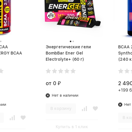
BCAA
Энергетические гели
BCAA 2
ERGY BCAA
BombBar Ener Gel
Syntho
Electrolyte+ (60 г)
(240 к
от 0
2 49
₽
+199 
Нет в наличии
чии
Нет
В корзину
В ко
Купить в 1 клик