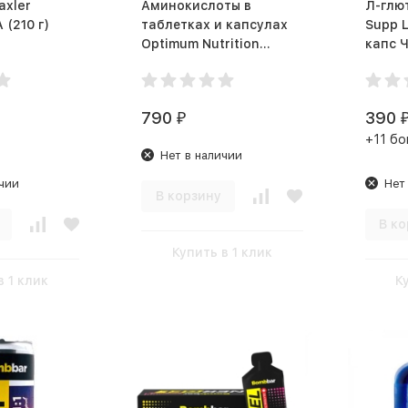
axler
Аминокислоты в
Л-глю
Golden BCAA (210 г)
таблетках и капсулах
Supp 
Optimum Nutrition
Glutamine (120 капс)
790
390
₽
+11 бо
Нет в наличии
чии
Нет
В корзину
В ко
Купить в 1 клик
в 1 клик
К