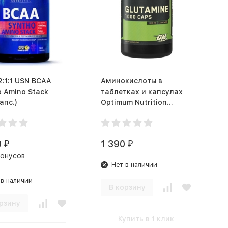
:1:1 USN BCAA
Аминокислоты в
 Amino Stack
таблетках и капсулах
апс.)
Optimum Nutrition
Glutamine (240 капс)
0
1 390
₽
₽
бонусов
Нет в наличии
 в наличии
В корзину
рзину
Купить в 1 клик