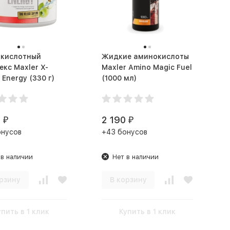
кислотный
Жидкие аминокислоты
кс Maxler X-
Maxler Amino Magic Fuel
Fusion Energy (330 г)
(1000 мл)
0
2 190
₽
₽
онусов
+43 бонусов
 в наличии
Нет в наличии
рзину
В корзину
упить в 1 клик
Купить в 1 клик