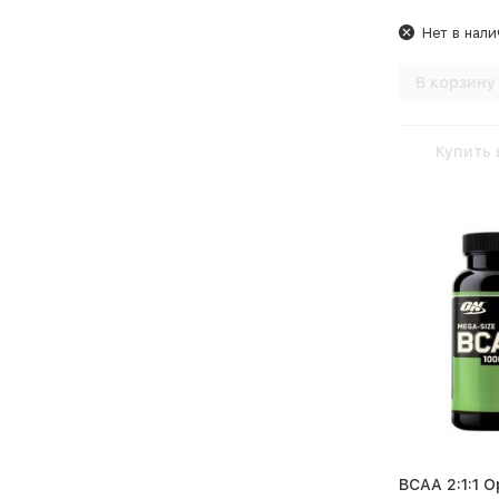
солевого баланса
Нет в нали
Поддержание здорового
сердца
В корзину
Полезный перекус
Поливитамины
Купить 
Приготовление коктейля
Проработка мышц
Противовоспалительное
действие
Профилактика мышечных
судорог
Снижение аппетита
Специи(приправы) к пище
Средство для улучшения
BCAA 2:1:1 