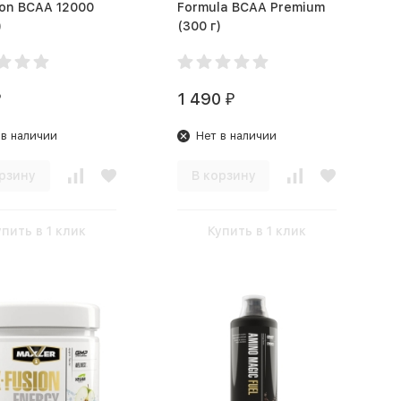
ion BCAA 12000
Formula BCAA Premium
)
(300 г)
1 490
₽
₽
 в наличии
Нет в наличии
рзину
В корзину
упить в 1 клик
Купить в 1 клик