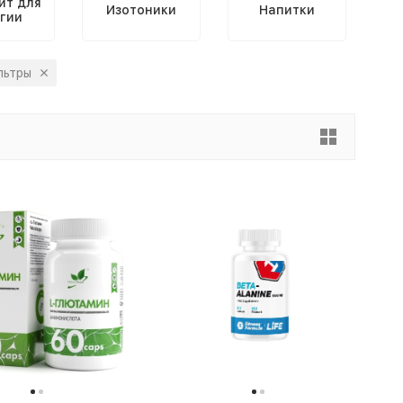
ит для
Изотоники
Напитки
гии
льтры