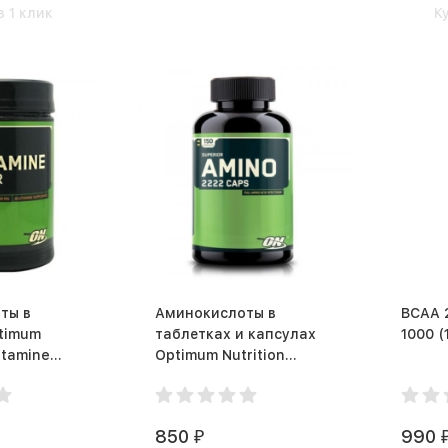
в 1 клик
К
ты в
Аминокислоты в
BCAA 2
timum
таблетках и капсулах
10
utamine
Optimum Nutrition
000 г)
Superior Amino 2222
(150 капс)
850
990
₽