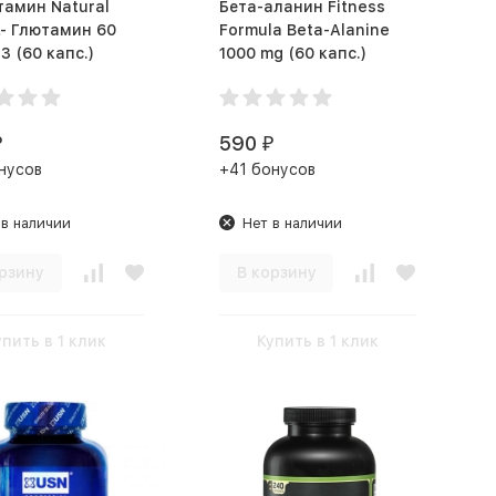
тамин Natural
Бета-аланин Fitness
L- Глютамин 60
Formula Beta-Alanine
капс ЧЗ (60 капс.)
1000 mg (60 капс.)
590
₽
₽
нусов
+41 бонусов
 в наличии
Нет в наличии
рзину
В корзину
упить в 1 клик
Купить в 1 клик