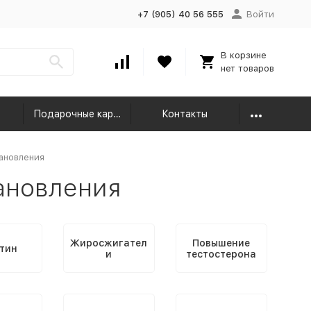
+7 (905) 40 56 555
Войти
В корзине
нет товаров
Подарочные карты
Контакты
ановления
ановления
Жиросжигател
Повышение
тин
и
тестостерона