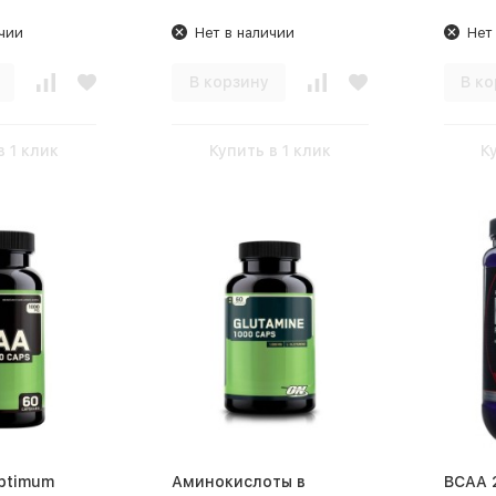
чии
Нет в наличии
Нет
В корзину
В ко
в 1 клик
Купить в 1 клик
К
Optimum
Аминокислоты в
BCAA 2