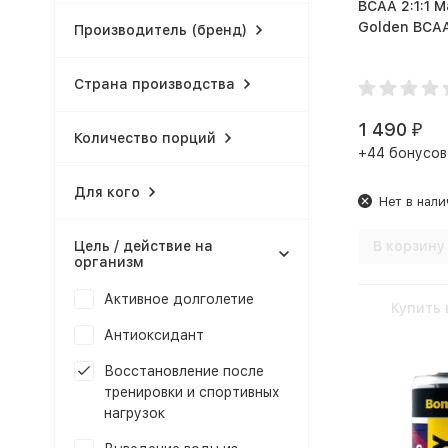
BCAA 2:1:1 M
Производитель (бренд)
Страна производства
1 490
₽
Количество порций
+44 бонусов
Для кого
Нет в нали
В корзину
Цель / действие на
организм
Активное долголетие
Купить 
Антиоксидант
Восстановление после
тренировки и спортивных
нагрузок