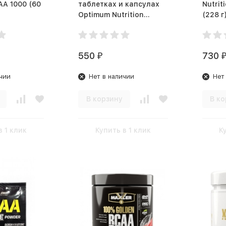
 1000 (60
таблетках и капсулах
Nutrit
Optimum Nutrition
(228 г
Glutamine (60 капс)
550
730
₽
чии
Нет в наличии
Нет
В корзину
В ко
в 1 клик
Купить в 1 клик
К