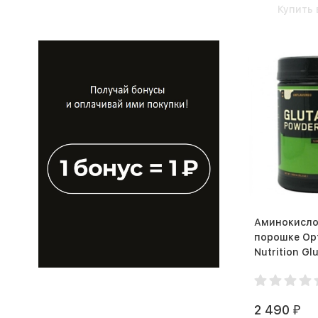
Комплекс витаминов для
Купить 
женщин
Комплекс витаминов для
мужчин
Комплекс минералов
Красота и здоровье кожи
и волос
Набрать мышечную массу
Нормализация давления и
здоровье сосудов
Пампинг
Аминокисло
порошке Op
Повышение либидо
Nutrition Gl
Повышение нагрузки во
Powder (1
время тренировок
Поддержание водно-
2 490
₽