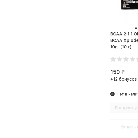
Улучшение работы
мышечной системы
Улучшение
репродуктивной функции
BCAA 2:1:1 O
BCAA Xplod
Энергетик перед
10g. (10 г)
тренировкой
150
₽
+12 бонусов
Нет в нали
В корзину
Купить 