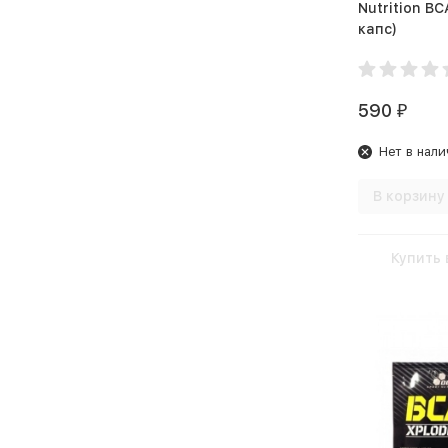
памяти и мозговой
Nutrition BCAA
активности
капс)
Стабилизация нервной
системы
590
₽
Увеличение выносливости
и силы
Нет в нали
Увеличить выработку
гормона роста
В корзину
Увеличить выработку
тестостерона
Купить 
Укрепить иммунитет
Укрепление здоровья и
гепатопротектор
Укрепление иммунной
системы
Улучшение работы ЖКТ