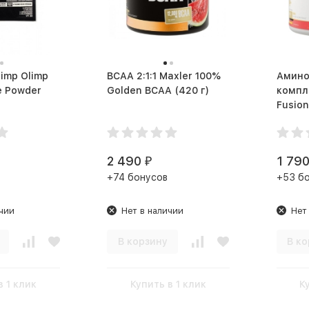
limp Olimp
BCAA 2:1:1 Maxler 100%
Амино
e Powder
Golden BCAA (420 г)
компле
2 490
1 79
₽
+74 бонусов
+53 б
чии
Нет в наличии
Нет
В корзину
В ко
в 1 клик
Купить в 1 клик
К