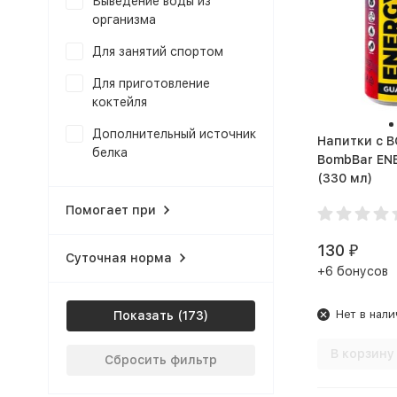
Выведение воды из
организма
Для занятий спортом
Для приготовление
коктейля
Дополнительный источник
Напитки с 
белка
BombBar EN
(330 мл)
Заменить прием пищи
Помогает при
Здоровый сон
Здоровье костей и
130
₽
Суточная норма
суставов
+6 бонусов
Здоровье щитовидной
Нет в нали
Показать
железы
Избавиться от лишнего
В корзину
Сбросить фильтр
веса