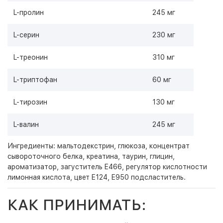
L-пролин
245 мг
L-серин
230 мг
L-треонин
310 мг
L-триптофан
60 мг
L-тирозин
130 мг
L-валин
245 мг
Ингредиенты: мальтодекстрин, глюкоза, концентрат
сывороточного белка, креатина, таурин, глицин,
ароматизатор, загуститель E466, регулятор кислотности
лимонная кислота, цвет E124, E950 подсластитель.
КАК ПРИНИМАТЬ: