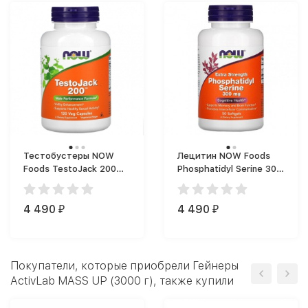
Тестобустеры NOW
Лецитин NOW Foods
Foods TestoJack 200
Phosphatidyl Serine 300
(120 капс.)
mg (50 капс.)
4 490
4 490
₽
₽
Покупатели, которые приобрели Гейнеры
ActivLab MASS UP (3000 г), также купили