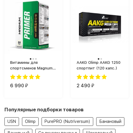
Витамины для
AAKG Olimp AAKG 1250
спортсменов Magnum
спортпит (120 капс.)
Primer (30 таб.)
6 990
2 490
₽
₽
Популярные подборки товаров
USN
Olimp
PurePRO (Nutriversum)
Банановый