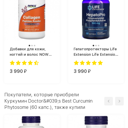
Добавки для кожи,
Гепатопротекторы Life
ногтей и волос NOW
Extension Life Extension
Foods Collagen Peptides
HepatoPro 900 mg 60
Powder (227 мл)
softgels (60 капс.)
3 990
3 990
₽
₽
Покупатели, которые приобрели
Куркумин Doctor&#039;s Best Curcumin
Phytosome (60 капс.), также купили