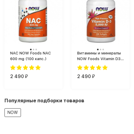
NAC NOW Foods NAC
Витамины и минералы
600 mg (100 капс.)
NOW Foods Vitamin D3
5000 IU (125 mcg) (240
капс.)
2 490
2 490
₽
₽
Популярные подборки товаров
NOW