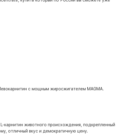
centrate, купить который по России вы сможете уже
ь Левокарнитин с мощным жиросжигателем
MAGMA
.
ен L-карнитин животного происхождения, подкрепленный
му, отличный вкус и демократичную цену.