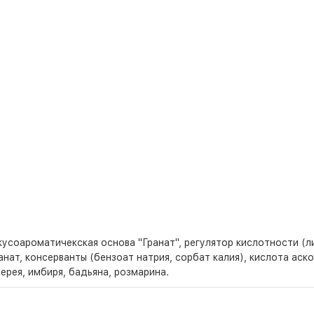
вкусоароматичекская основа "Гранат", регулятор кислотности (л
нат, консерванты (бензоат натрия, сорбат калия), кислота аск
ерея, имбиря, бадьяна, розмарина.