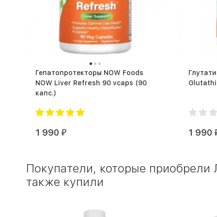
Гепатопротекторы NOW Foods
Глутат
NOW Liver Refresh 90 vcaps (90
капс.)
1 990
1 990
₽
Покупатели, которые приобрели Л-
также купили