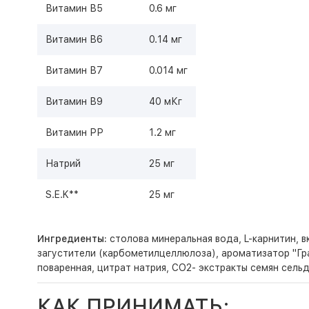
Витамин В5
0.6 мг
Витамин В6
0.14 мг
Витамин В7
0.014 мг
Витамин В9
40 мКг
Витамин РР
1.2 мг
Натрий
25 мг
S.E.K**
25 мг
Ингредиенты:
столова минеральная вода, L-карнитин, 
загустители (карбометилцеллюлоза), ароматизатор "Гра
поваренная, цитрат натрия, CO2- экстракты семян сельд
КАК ПРИНИМАТЬ: