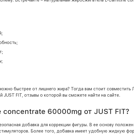
ему. Встречайте – натуральный жиросжигатель L-Carnitine con
й;
обность;
т;
ы;
к можно быстрее от лишнего жира? Тогда вам стоит совместит
JUST FIT, отзывы о которой вы сможете найти на сайте.
e concentrate 60000mg от JUST FIT?
и безопасная добавка для коррекции фигуры. В ее основу полож
стимуляторов. Более того, добавка имеет удобную жидкую фор