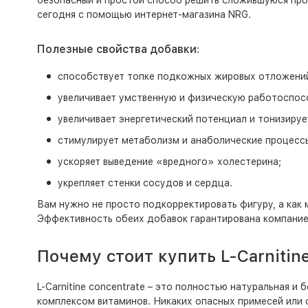
безопасный и простой способ решить сложившуюся пробл
сегодня с помощью интернет-магазина NRG.
Полезные свойства добавки:
способствует топке подкожных жировых отложени
увеличивает умственную и физическую работоспос
увеличивает энергетический потенциал и тонизируе
стимулирует метаболизм и анаболические процесс
ускоряет выведение «вредного» холестерина;
укрепляет стенки сосудов и сердца.
Вам нужно не просто подкорректировать фигуру, а ка
Эффективность обеих добавок гарантирована компанией 
Почему стоит купить L-Carnitin
L-Carnitine concentrate – это полностью натуральная 
комплексом витаминов. Никаких опасных примесей или 