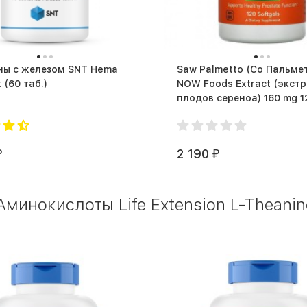
ны с железом SNT Hema
Saw Palmetto (Со Пальме
Complex (60 таб.)
NOW Foods Extract (экст
плодов сереноа) 160 mg 1
softgels (120 капс.)
2 190
₽
₽
инокислоты Life Extension L-Theanine