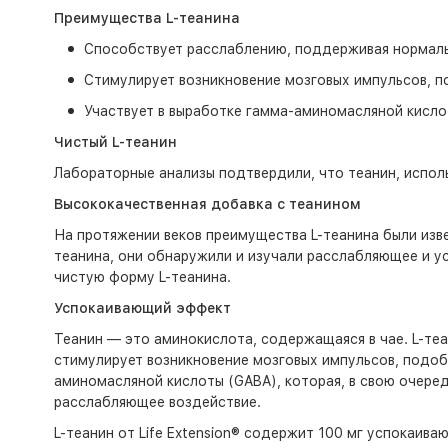
Преимущества L-теанина
Способствует расслаблению, поддерживая нормаль
Стимулирует возникновение мозговых импульсов, 
Участвует в выработке гамма-аминомасляной кисло
Чистый L-теанин
Лабораторные анализы подтвердили, что теанин, испол
Высококачественная добавка с теанином
На протяжении веков преимущества L-теанина были изве
теанина, они обнаружили и изучали расслабляющее и у
чистую форму L-теанина.
Успокаивающий эффект
Теанин — это аминокислота, содержащаяся в чае. L-теа
стимулирует возникновение мозговых импульсов, подоб
аминомасляной кислоты (GABA), которая, в свою очере
расслабляющее воздействие.
L-теанин от Life Extension® содержит 100 мг успокаив