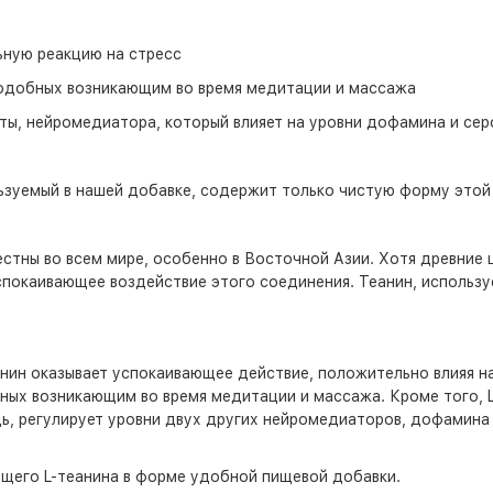
ную реакцию на стресс
подобных возникающим во время медитации и массажа
ты, нейромедиатора, который влияет на уровни дофамина и се
ьзуемый в нашей добавке, содержит только чистую форму этой
стны во всем мире, особенно в Восточной Азии. Хотя древние ц
спокаивающее воздействие этого соединения. Теанин, использ
нин оказывает успокаивающее действие, положительно влияя на
ных возникающим во время медитации и массажа. Кроме того, L
дь, регулирует уровни двух других нейромедиаторов, дофамина
ающего L-теанина в форме удобной пищевой добавки.