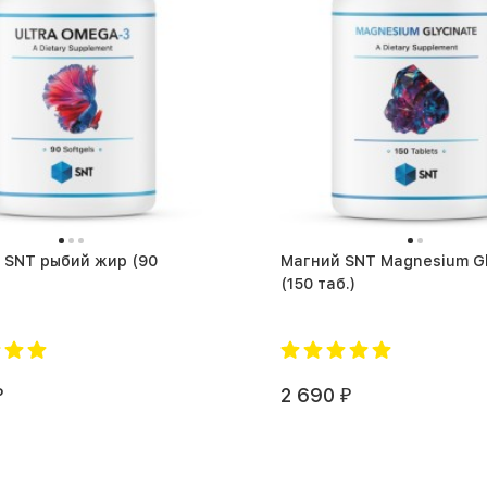
SNT рыбий жир (90
Магний SNT Magnesium Gl
(150 таб.)
2 690
₽
₽