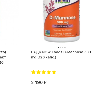
тто)
БАДы NOW Foods D-Mannose 500
ракт
mg (120 капс.)
20
2 190
₽