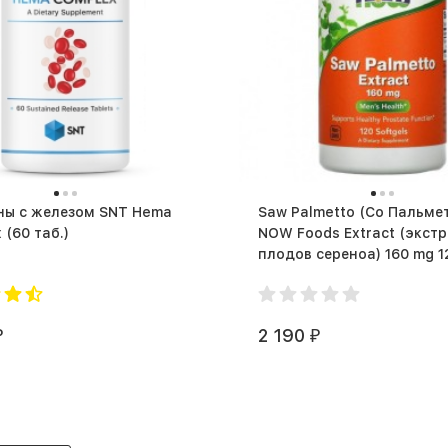
ны с железом SNT Hema
Saw Palmetto (Со Пальме
Complex (60 таб.)
NOW Foods Extract (экст
плодов сереноа) 160 mg 1
softgels (120 капс.)
2 190
₽
₽