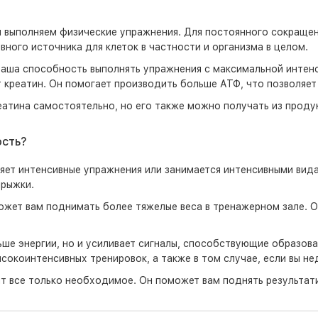
ы выполняем физические упражнения. Для постоянного сокраще
вного источника для клеток в частности и организма в целом.
ваша способность выполнять упражнения с максимальной интен
 креатин. Он помогает производить больше АТФ, что позволяет
тина самостоятельно, но его также можно получать из продукт
ость?
яет интенсивные упражнения или занимается интенсивными вида
прыжки.
может вам поднимать более тяжелые веса в тренажерном зале. О
ше энергии, но и усиливает сигналы, способствующие образов
ысокоинтенсивных тренировок, а также в том случае, если вы н
т все только необходимое. Он поможет вам поднять результати