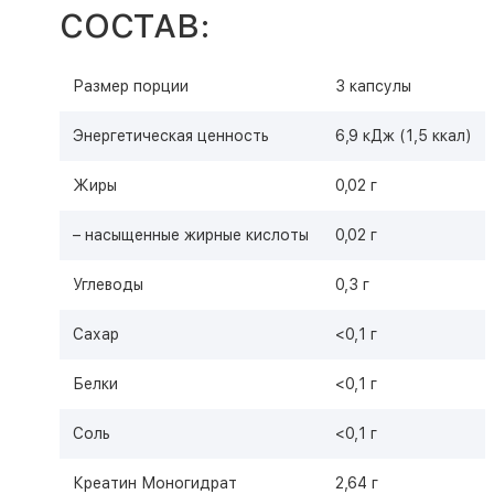
СОСТАВ:
Размер порции
3 капсулы
Энергетическая ценность
6,9 кДж (1,5 ккал)
Жиры
0,02 г
– насыщенные жирные кислоты
0,02 г
Углеводы
0,3 г
Сахар
<0,1 г
Белки
<0,1 г
Соль
<0,1 г
Креатин Моногидрат
2,64 г