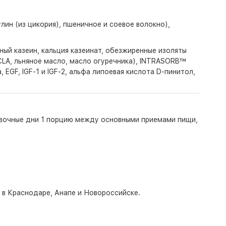
ин (из цикория), пшеничное и соевое волокно),
ый казеин, кальция казеинат, обезжиренные изоляты
CLA, льняное масло, масло огуречника), INTRASORB™
GF, IGF-1 и IGF-2, альфа липоевая кислота D-пинитол,
ровочные дни 1 порцию между основными приемами пищи,
о в Краснодаре, Анапе и Новороссийске.