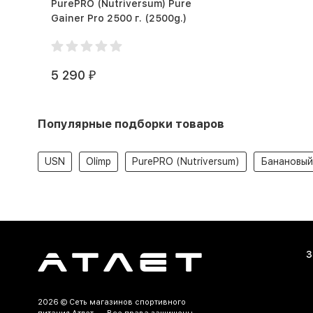
PurePRO (Nutriversum) Pure
Gainer Pro 2500 г. (2500g.)
5 290
₽
Популярные подборки товаров
USN
Olimp
PurePRO (Nutriversum)
Банановый
З
2026 ©
Сеть магазинов спортивного