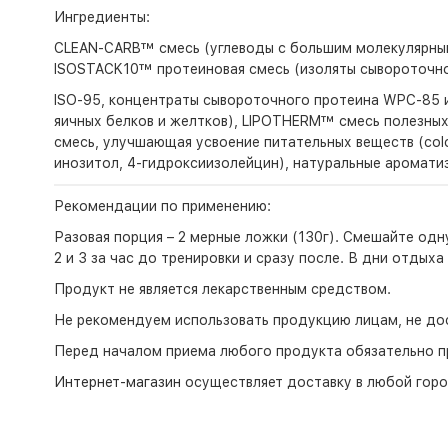
Ингредиенты:
CLEAN-CARB™ смесь (углеводы с большим молекулярным в
ISOSTACK10™ протеиновая смесь (изоляты сывороточно
ISO-95, концентраты сывороточного протеина WPC-85 и
яичных белков и желтков), LIPOTHERM™ смесь полезных
смесь, улучшающая усвоение питательных веществ (colo
инозитол, 4-гидроксиизолейцин), натуральные аромати
Рекомендации по применению:
Разовая порция – 2 мерные ложки (130г). Смешайте од
2 и 3 за час до тренировки и сразу после. В дни отды
Продукт не является лекарственным средством.
Не рекомендуем использовать продукцию лицам, не дос
Перед началом приема любого продукта обязательно п
Интернет-магазин
осуществляет доставку в любой горо