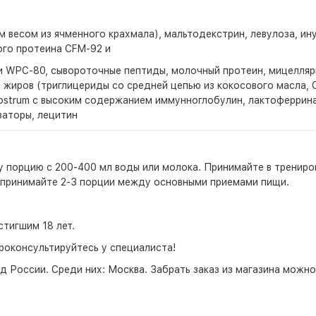
есом из ячменного крахмала), мальтодекстрин, левулоза, инул
го протеина CFM-92 и
 WPC-80, сывороточные пептиды, молочный протеин, мицеллярн
 жиров (триглицериды со средней цепью из кокосового масла, 
strum с высоким содержанием иммунноглобулин, лактоферрина, E
заторы, лецитин
ну порцию с 200-400 мл воды или молока. Принимайте в трени
ха принимайте 2-3 порции между основными приемами пищи.
тигшим 18 лет.
роконсультируйтесь у специалиста!
д России. Среди них:
Москва
. Забрать заказ из магазина можн