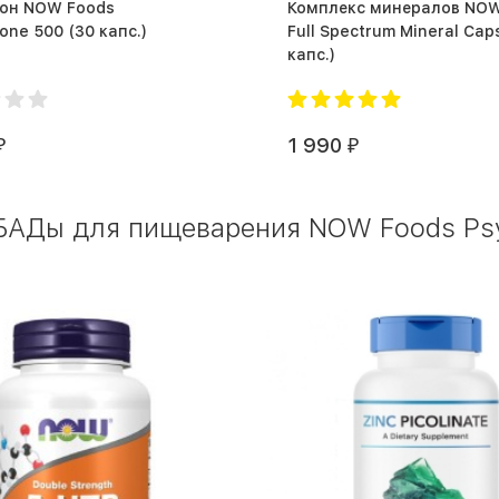
ион NOW Foods
Комплекс минералов NOW
Glutathione 500 (30 капс.)
Full Spectrum Mineral Caps (1
капс.)
1 990
₽
₽
БАДы для пищеварения NOW Foods Psy