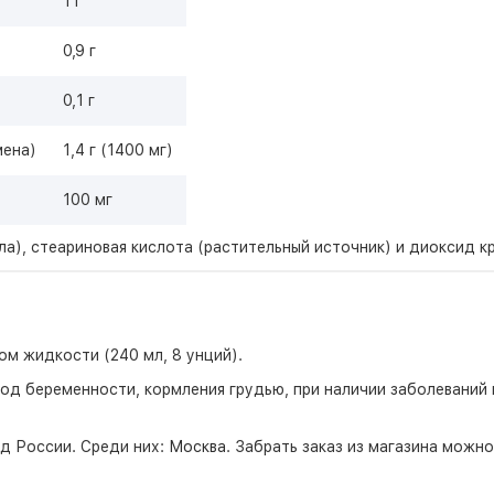
1 г
0,9 г
0,1 г
мена)
1,4 г (1400 мг)
100 мг
а), стеариновая кислота (растительный источник) и диоксид к
ном жидкости (240 мл, 8 унций).
од беременности, кормления грудью, при наличии заболеваний 
д России. Среди них:
Москва
. Забрать заказ из магазина можн