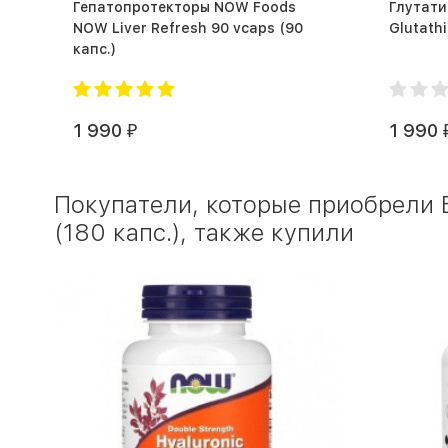
Гепатопротекторы NOW Foods
Глутат
NOW Liver Refresh 90 vcaps (90
капс.)
1 990
1 990
₽
Покупатели, которые приобрели 
(180 капс.), также купили