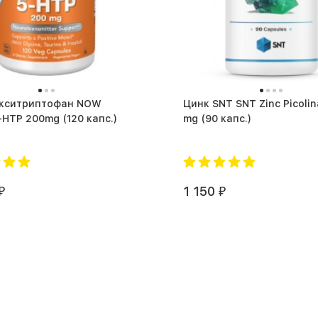
окситриптофан NOW
Цинк SNT SNT Zinc Picolin
Foods 5-HTP 200mg (120 капс.)
mg (90 капс.)
1 150
₽
₽