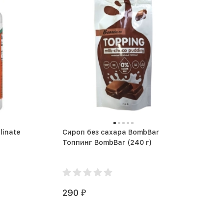
linate
Сироп без сахара BombBar
Топпинг BombBar (240 г)
290
₽