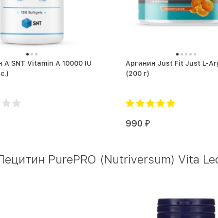
 A SNT Vitamin A 10000 IU
Аргинин Just Fit Just L-Ar
с.)
(200 г)
990
₽
цитин PurePRO (Nutriversum) Vita Leci