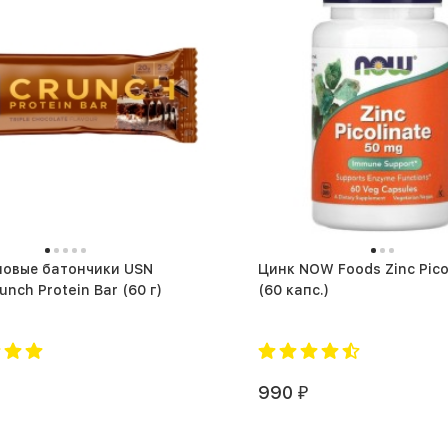
вые батончики USN
Цинк NOW Foods Zinc Pico
Trust Crunch Protein Bar (60 г)
(60 капс.)
990
₽