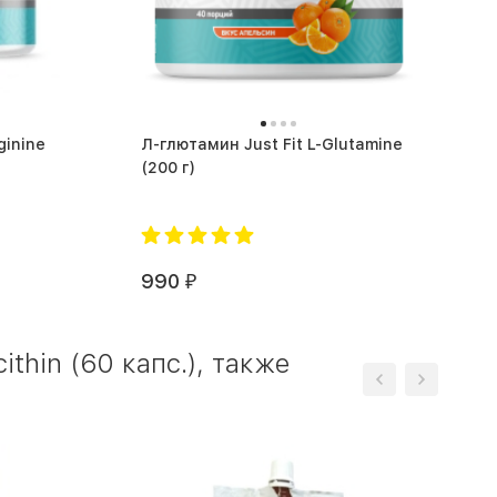
ginine
Л-глютамин Just Fit L-Glutamine
(200 г)
990
₽
thin (60 капс.), также