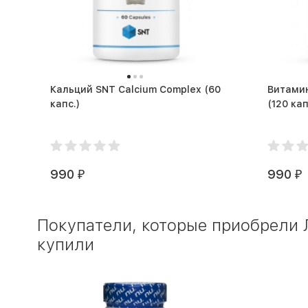
Кальций SNT Calcium Complex (60
Витамин
капс.)
(120 кап
990
990
₽
₽
Покупатели, которые приобрели Ле
купили