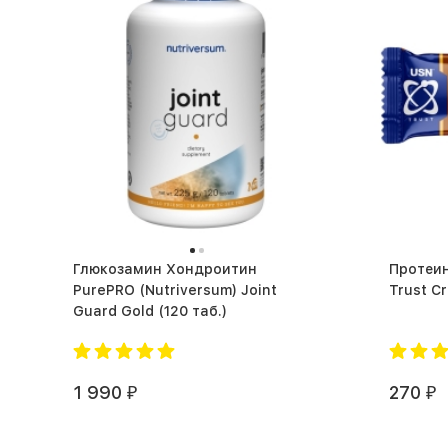
Глюкозамин Хондроитин
Протеино
PurePRO (Nutriversum) Joint
Guard Gold (120 таб.)
1 990
270
₽
₽