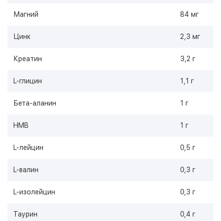
Магний
84 мг
Цинк
2,3 мг
Креатин
3,2 г
L-глицин
1,1 г
Бета-аланин
1 г
HMB
1 г
L-лейцин
0,5 г
L-валин
0,3 г
L-изолейцин
0,3 г
Таурин
0,4 г