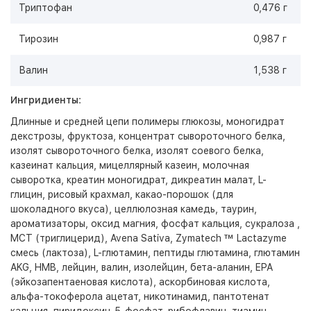
Триптофан
0,476 г
Тирозин
0,987 г
Валин
1,538 г
Ингридиенты
:
Длинные и средней цепи полимеры глюкозы, моногидрат
декстрозы, фруктоза, концентрат сывороточного белка,
изолят сывороточного белка, изолят соевого белка,
казеинат кальция, мицеллярный казеин, молочная
сыворотка, креатин моногидрат, дикреатин малат, L-
глицин, рисовый крахмал, какао-порошок (для
шоколадного вкуса), целлюлозная камедь, таурин,
ароматизаторы, оксид магния, фосфат кальция, сукралоза ,
MCT (триглицерид), Avena Sativa, Zymatech ™ Lactazyme
смесь (лактоза), L-глютамин, пептиды глютамина, глютамин
AKG, HMB, лейцин, валин, изолейцин, бета-аланин, EPA
(эйкозапентаеновая кислота), аскорбиновая кислота,
альфа-токоферола ацетат, никотинамид, пантотенат