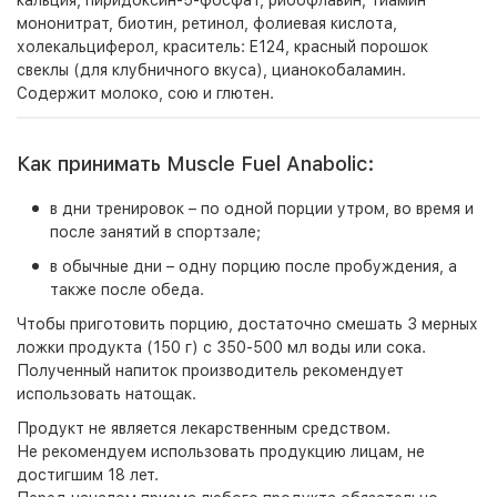
кальция, пиридоксин-5-фосфат, рибофлавин, тиамин
мононитрат, биотин, ретинол, фолиевая кислота,
холекальциферол, краситель: E124, красный порошок
свеклы (для клубничного вкуса), цианокобаламин.
Содержит молоко, сою и глютен.
Как принимать Muscle Fuel Anabolic:
в дни тренировок – по одной порции утром, во время и
после занятий в спортзале;
в обычные дни – одну порцию после пробуждения, а
также после обеда.
Чтобы приготовить порцию, достаточно смешать 3 мерных
ложки продукта (150 г) с 350-500 мл воды или сока.
Полученный напиток производитель рекомендует
использовать натощак.
Продукт не является лекарственным средством.
Не рекомендуем использовать продукцию лицам, не
достигшим 18 лет.