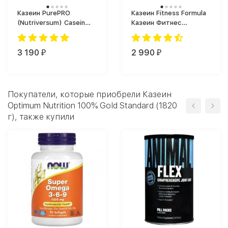
Казеин PurePRO
Казеин Fitness Formula
(Nutriversum) Casein
Казеин Фитнес
Pro (700 г)
Формула (900 г)
3 190
2 990
₽
₽
Покупатели, которые приобрели Казеин
Optimum Nutrition 100% Gold Standard (1820
г), также купили