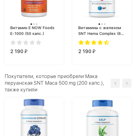
Витамин Е NOW Foods
Витамины с железом
E-1000 (50 капс.)
SNT Hema Complex (60
таб.)
2 190
2 190
₽
₽
Покупатели, которые приобрели Мака
перуанская SNT Maca 500 mg (200 капс.),
также купили