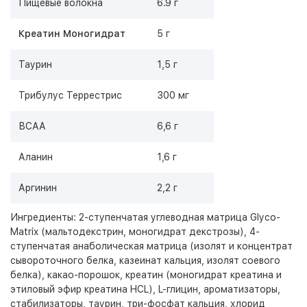
Пищевые волокна
6.9 г
Креатин Моногидрат
5 г
Таурин
1,5 г
Трибулус Террестрис
300 мг
ВСАА
6,6 г
Аланин
1,6 г
Аргинин
2,2 г
Ингредиенты: 2-ступенчатая углеводная матрица Glyco-
Matrix (мальтодекстрин, моногидрат декстрозы), 4-
ступенчатая анаболическая матрица (изолят и концентрат
сывороточного белка, казеинат кальция, изолят соевого
белка), какао-порошок, креатин (моногидрат креатина и
этиловый эфир креатина HCL), L-глицин, ароматизаторы,
стабилизаторы, таурин, три-фосфат кальция, хлорид