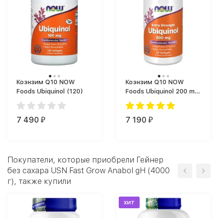
Коэнзим Q10 NOW
Коэнзим Q10 NOW
Foods Ubiquinol (120)
Foods Ubiquinol 200 mg
(60 капс.)
7 490
7 190
₽
₽
Покупатели, которые приобрели Гейнер
без сахара USN Fast Grow Anabol gH (4000
г), также купили
хит