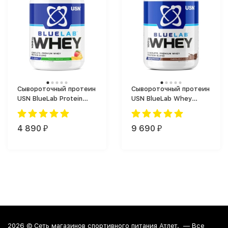
Сывороточный протеин
Сывороточный протеин
USN BlueLab Protein
USN BlueLab Whey
(908 г)
(2000 г)
4 890
9 690
₽
₽
2026 ©
Сеть магазинов спортивного питания Атлет.
— Все