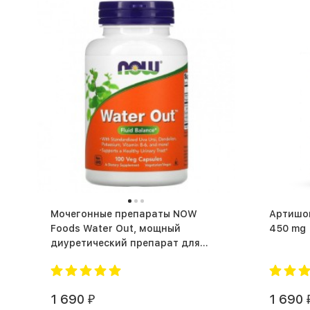
Мочегонные препараты NOW
Артишок
Foods Water Out, мощный
диуретический препарат для
жиросжигания (100 капс.)
1 690
1 690
₽