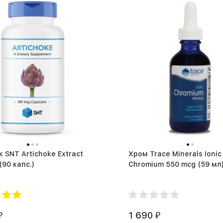
 SNT Artichoke Extract
Хром Trace Minerals Ionic
450 mg (90 капс.)
Chromium 550 mcg (59 мл
1 690
₽
₽