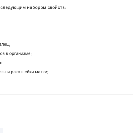
 следующим набором свойств:
елец;
в в организме;
н;
зы и рака шейки матки;