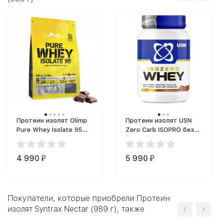
Протеин изолят Olimp
Протеин изолят USN
Pure Whey Isolate 95
Zero Carb ISOPRO без
(спортпит) (600 г)
лактозы (805 г)
4 990
5 990
₽
₽
Покупатели, которые приобрели Протеин
изолят Syntrax Nectar (989 г), также