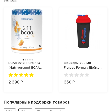
купили
BCAA 2:1:1 PurePRO
Шейкеры 700 мл
(Nutriversum) BCAA
Fitness Formula Шейкер
(360 г)
Full Color (700 мл)
2 390
350
₽
₽
Популярные подборки товаров