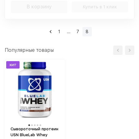
В корзину
Купить в 1 клик
1
...
7
8
Популярные товары
хит
Сывороточный протеин
USN BlueLab Whey